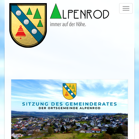
Menü
trigge