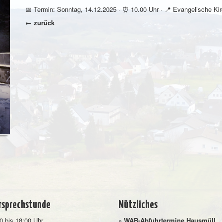
📅 Termin: Sonntag, 14.12.2025 · ⏰ 10.00 Uhr · 📍 Evangelische Kirc
← zurück
rsprechstunde
Nützliches
0 bis 18:00 Uhr
»
WAB-Abfuhrtermine Hausmüll