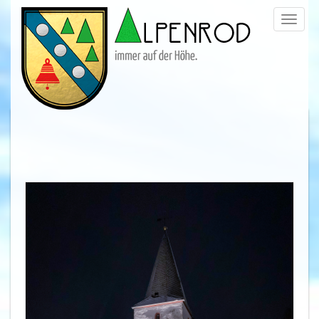
Menü
trigge