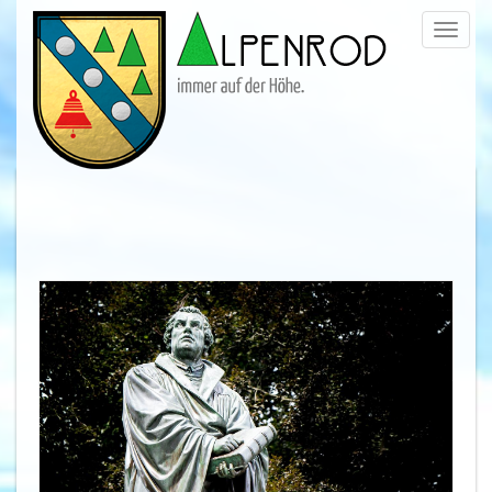
Menü
trigge