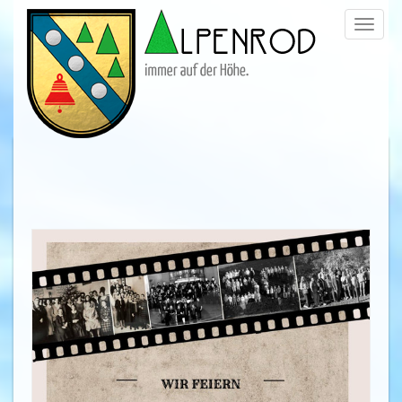
Menü
trigge