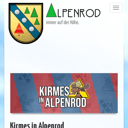
Menü
trigge
Kirmes in Alpenrod