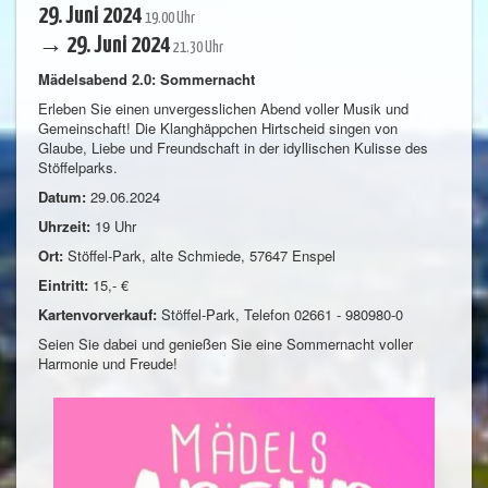
29. Juni 2024
19.00 Uhr
→ 29. Juni 2024
21.30 Uhr
Mädelsabend 2.0: Sommernacht
Erleben Sie einen unvergesslichen Abend voller Musik und
Gemeinschaft! Die Klanghäppchen Hirtscheid singen von
Glaube, Liebe und Freundschaft in der idyllischen Kulisse des
Stöffelparks.
Datum:
29.06.2024
Uhrzeit:
19 Uhr
Ort:
Stöffel-Park, alte Schmiede, 57647 Enspel
Eintritt:
15,- €
Kartenvorverkauf:
Stöffel-Park, Telefon 02661 - 980980-0
Seien Sie dabei und genießen Sie eine Sommernacht voller
Harmonie und Freude!