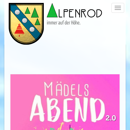
Menü
trigge