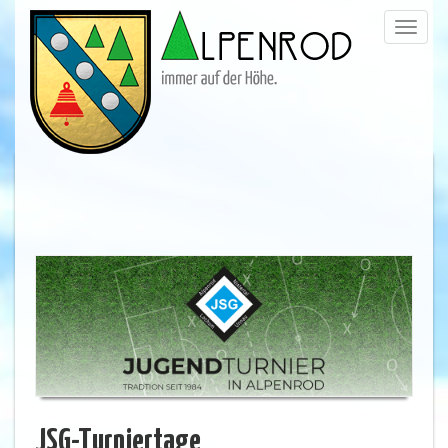
Menü
trigge
JSG-Turniertage