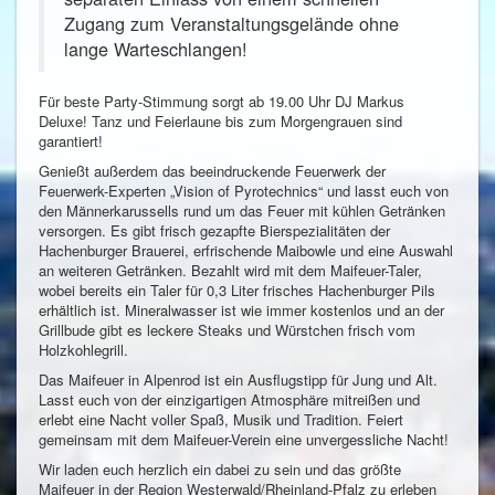
Zugang zum Veranstaltungsgelände ohne
lange Warteschlangen!
Für beste Party-Stimmung sorgt ab 19.00 Uhr DJ Markus
Deluxe! Tanz und Feierlaune bis zum Morgengrauen sind
garantiert!
Genießt außerdem das beeindruckende Feuerwerk der
Feuerwerk-Experten „Vision of Pyrotechnics“ und lasst euch von
den Männerkarussells rund um das Feuer mit kühlen Getränken
versorgen. Es gibt frisch gezapfte Bierspezialitäten der
Hachenburger Brauerei, erfrischende Maibowle und eine Auswahl
an weiteren Getränken. Bezahlt wird mit dem Maifeuer-Taler,
wobei bereits ein Taler für 0,3 Liter frisches Hachenburger Pils
erhältlich ist. Mineralwasser ist wie immer kostenlos und an der
Grillbude gibt es leckere Steaks und Würstchen frisch vom
Holzkohlegrill.
Das Maifeuer in Alpenrod ist ein Ausflugstipp für Jung und Alt.
Lasst euch von der einzigartigen Atmosphäre mitreißen und
erlebt eine Nacht voller Spaß, Musik und Tradition. Feiert
gemeinsam mit dem Maifeuer-Verein eine unvergessliche Nacht!
Wir laden euch herzlich ein dabei zu sein und das größte
Maifeuer in der Region Westerwald/Rheinland-Pfalz zu erleben