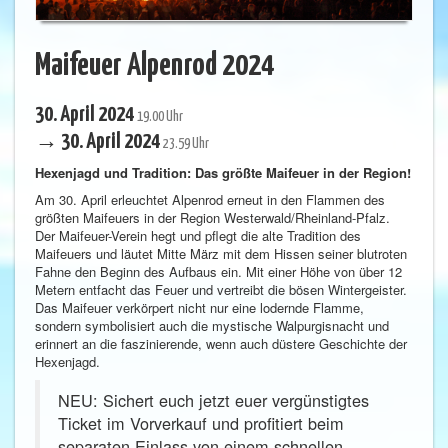
Maifeuer Alpenrod 2024
30. April 2024
19.00 Uhr
→ 30. April 2024
23.59 Uhr
Hexenjagd und Tradition: Das größte Maifeuer in der Region!
Am 30. April erleuchtet Alpenrod erneut in den Flammen des
größten Maifeuers in der Region Westerwald/Rheinland-Pfalz.
Der Maifeuer-Verein hegt und pflegt die alte Tradition des
Maifeuers und läutet Mitte März mit dem Hissen seiner blutroten
Fahne den Beginn des Aufbaus ein. Mit einer Höhe von über 12
Metern entfacht das Feuer und vertreibt die bösen Wintergeister.
Das Maifeuer verkörpert nicht nur eine lodernde Flamme,
sondern symbolisiert auch die mystische Walpurgisnacht und
erinnert an die faszinierende, wenn auch düstere Geschichte der
Hexenjagd.
NEU: Sichert euch jetzt euer vergünstigtes
Ticket im Vorverkauf und profitiert beim
separaten Einlass von einem schnellen