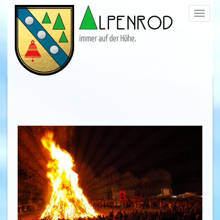
Menü
trigge