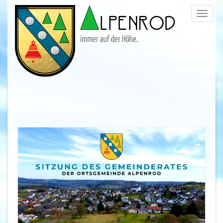
Menü
trigge