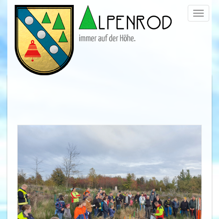
Menü
trigge