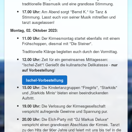
traditionelle Blasmusik und eine grandiose Stimmung.
17.00 Uhr:
Am Abend sorgt "Bernd K." für Tanz &
Stimmung. Lasst euch von seiner Musik mitreißen und
tanzt ausgelassen!
Montag, 02. Oktober 2023:
11.00 Uhr:
Der Kirmesmontag startet ebenfalls mit einem
Frühschoppen, diesmal mit "Die Steiner".
Traditionelle Klänge begleiten euch durch den Vormittag.
12.00 Uhr:
Zeit für ein gemeinsames Mittagessen:
"Ischel-Zeit"! Genießt die kulinarische Delikatesse -
nur
auf Vorbestellung
!
Ischel-Vorbestellung
15.00 Uhr:
Die Kindertanzgruppen "Firegirls", "Starkids"
und „Starkids Minis“ bieten einen beeindruckenden
Auftritt.
19.00 Uhr:
Die Verlosung der Kirmesgesellschaft
verspricht aufregende Gewinne und Spannung pur.
20.00 Uhr:
Die Elch-Party mit "DJ Markus Deluxe"
verspricht einen grandiosen Abschluss der Kirmes. Tanzt
zu den Hits der 90er Jahre und feiert mit uns bis tief in die