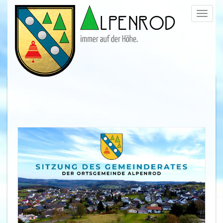
Menü
trigge