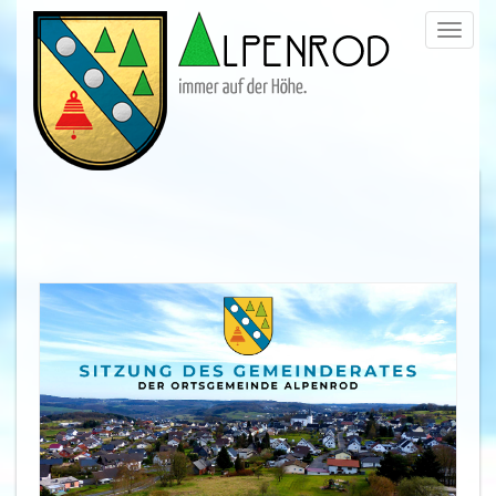
Menü
trigge