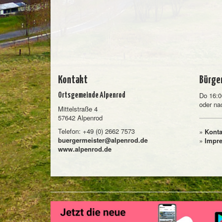
Kontakt
Bürge
Do 16:0
Ortsgemeinde Alpenrod
oder na
Mittelstraße 4
57642 Alpenrod
Telefon: +49 (0) 2662 7573
»
Konta
buergermeister@alpenrod.de
»
Impr
www.alpenrod.de