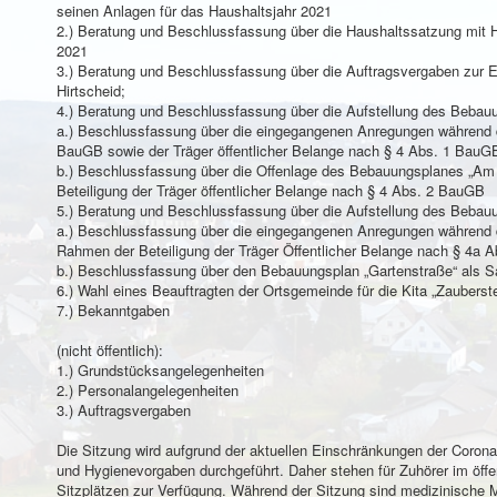
seinen Anlagen für das Haushaltsjahr 2021
2.) Beratung und Beschlussfassung über die Haushaltssatzung mit H
2021
3.) Beratung und Beschlussfassung über die Auftragsvergaben zur E
Hirtscheid;
4.) Beratung und Beschlussfassung über die Aufstellung des Bebau
a.) Beschlussfassung über die eingegangenen Anregungen während 
BauGB sowie der Träger öffentlicher Belange nach § 4 Abs. 1 BauG
b.) Beschlussfassung über die Offenlage des Bebauungsplanes „Am 
Beteiligung der Träger öffentlicher Belange nach § 4 Abs. 2 BauGB
5.) Beratung und Beschlussfassung über die Aufstellung des Bebau
a.) Beschlussfassung über die eingegangenen Anregungen während d
Rahmen der Beteiligung der Träger Öffentlicher Belange nach § 4a 
b.) Beschlussfassung über den Bebauungsplan „Gartenstraße“ als 
6.) Wahl eines Beauftragten der Ortsgemeinde für die Kita „Zauberstein
7.) Bekanntgaben
(nicht öffentlich):
1.) Grundstücksangelegenheiten
2.) Personalangelegenheiten
3.) Auftragsvergaben
Die Sitzung wird aufgrund der aktuellen Einschränkungen der Corona
und Hygienevorgaben durchgeführt. Daher stehen für Zuhörer im öffen
Sitzplätzen zur Verfügung. Während der Sitzung sind medizinische