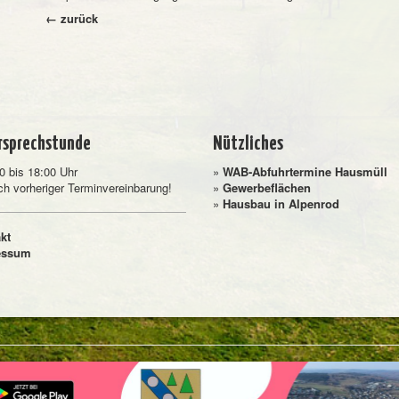
← zurück
rsprechstunde
Nützliches
0 bis 18:00 Uhr
»
WAB-Abfuhrtermine Hausmüll
ch vorheriger Terminvereinbarung!
»
Gewerbeflächen
»
Hausbau in Alpenrod
kt
essum