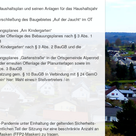
aushaltsplan und seinen Anlagen für das Haushaltsjahr
rschließung des Baugebietes „Auf der Jaucht“ im OT
ungsplanes „Am Kindergarten“
der Offenlage des Bebauungsplanes nach § 3 Abs. 1
B
Kindergarten“ nach § 3 Abs. 2 BauGB und die
ungsplanes „Gartenstraße“ in der Ortsgemeinde Alpenrod
er erneuten Offenlage der Planunterlagen sowie im
Abs. 3 BauGB
Satzung gem. § 10 BauGB in Verbindung mit § 24 GemO
“ hier: Wahl eines/r Stellvertreters /-in
-Pandemie unter Einhaltung der geltenden Sicherheits-
tlichen Teil der Sitzung nur eine beschränkte Anzahl an
 Masken (FFP2-Masken) zu tragen.